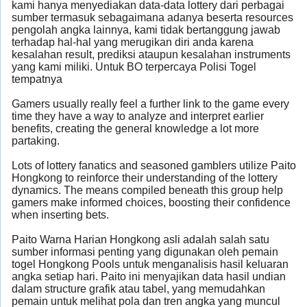
kami hanya menyediakan data-data lottery dari perbagai
sumber termasuk sebagaimana adanya beserta resources
pengolah angka lainnya, kami tidak bertanggung jawab
terhadap hal-hal yang merugikan diri anda karena
kesalahan result, prediksi ataupun kesalahan instruments
yang kami miliki. Untuk BO terpercaya Polisi Togel
tempatnya
Gamers usually really feel a further link to the game every
time they have a way to analyze and interpret earlier
benefits, creating the general knowledge a lot more
partaking.
Lots of lottery fanatics and seasoned gamblers utilize Paito
Hongkong to reinforce their understanding of the lottery
dynamics. The means compiled beneath this group help
gamers make informed choices, boosting their confidence
when inserting bets.
Paito Warna Harian Hongkong asli adalah salah satu
sumber informasi penting yang digunakan oleh pemain
togel Hongkong Pools untuk menganalisis hasil keluaran
angka setiap hari. Paito ini menyajikan data hasil undian
dalam structure grafik atau tabel, yang memudahkan
pemain untuk melihat pola dan tren angka yang muncul